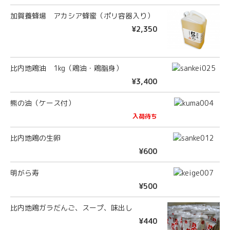
加賀養蜂場 アカシア蜂蜜（ポリ容器入り）
¥2,350
比内地鶏油 1kg（鶏油・鶏脂身）
¥3,400
熊の油（ケース付）
入荷待ち
比内地鶏の生卵
¥600
明がら寿
¥500
比内地鶏ガラだんご、スープ、味出し
¥440