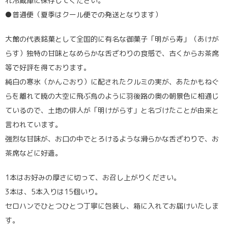
れ冷蔵庫に保存してください。
●普通便（夏季はクール便での発送となります）
大館の代表銘菓として全国的に有名な御菓子「明がら寿」（あけが
らす）独特の甘味となめらかな舌ざわりの食感で、古くからお茶席
等で好評を得ております。
純白の寒氷（かんごおり）に配されたクルミの実が、あたかもねぐ
らを離れて暁の大空に飛ぶ烏のように羽後路の奥の朝景色に相通じ
ているので、土地の俳人が「明けがらす」と名づけたことが由来と
言われています。
強烈な甘味が、お口の中でとろけるような滑らかな舌ざわりで、お
茶席などに好適。
1本はお好みの厚さに切って、お召し上がりください。
3本は、5本入りは15個いり。
セロハンでひとつひとつ丁寧に包装し、箱に入れてお届けいたしま
す。