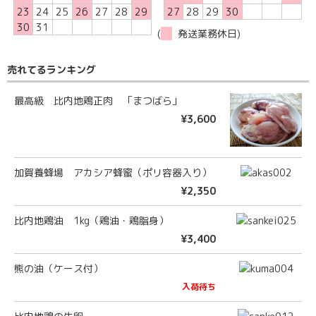
23
24
25
26
27
28
29
27
28
29
30
30
31
(
発送業務休日)
売れてるランキング
最高級 比内地鶏正肉 「まつばら」
¥3,600
加賀養蜂場 アカシア蜂蜜（ポリ容器入り）
¥2,350
比内地鶏油 1kg（鶏油・鶏脂身）
¥3,400
熊の油（ケース付）
入荷待ち