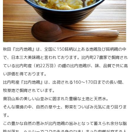
秋田『比内地鶏』は、全国に150銘柄以上ある地鶏及び銘柄鶏の中
で、日本三大美味鶏と言われております。比内町27農家で飼育され
ている比内町産（約22万羽）の雌の比内地鶏が、味、品質で共に高
い評価を得ております。
比内町産『比内地鶏』は、出荷される160～170日までの長い間、
牧草地で飼育されています。
奥羽山系の美しい山並みに囲まれた豊穣な土地と天然水。
そんな環境の中、自然の草や土、野菜をついばみ元気に走り回りま
す。
この豊かな自然の恵みが比内地鶏の旨みとなって蓄えられ余分な脂
肪が落ち、ヘルシーでコクのある身のひきしまった肉質が食する人