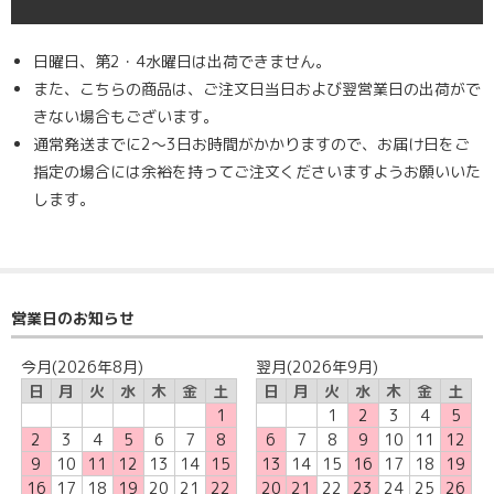
日曜日、第2・4水曜日は出荷できません。
また、こちらの商品は、ご注文日当日および翌営業日の出荷がで
きない場合もございます。
通常発送までに2～3日お時間がかかりますので、お届け日をご
指定の場合には余裕を持ってご注文くださいますようお願いいた
します。
営業日のお知らせ
今月(2026年8月)
翌月(2026年9月)
日
月
火
水
木
金
土
日
月
火
水
木
金
土
1
1
2
3
4
5
2
3
4
5
6
7
8
6
7
8
9
10
11
12
9
10
11
12
13
14
15
13
14
15
16
17
18
19
16
17
18
19
20
21
22
20
21
22
23
24
25
26