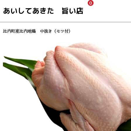
0
あいしてあきた 旨い店
比内町産比内地鶏 中抜き（モツ付）