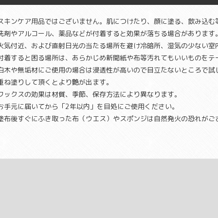
スキンケア用品ではございません。肌につけたり、顔に塗る、飲み込む
洗剤やアルコール、薬品などが付着すると効果が落ちる場合があります
火気付近、および直射日光の当たる場所を避け冷暗所、湿気の少ない室
付着すると困る場所は、あらかじめ新聞紙や布等汚れてもいいものをテ
白木や無垢材にご使用の場合は浸透性が高いので目立たないところで試
重ね塗りして頂くとより艶が出ます。
ワックスの効果は材質、季節、保存方法により異なります。
お手元に届いてから「2年以内」を目処にご使用ください。
塗布後すぐにふき取った布（ウエス）やスポンジは自然発火の恐れがご