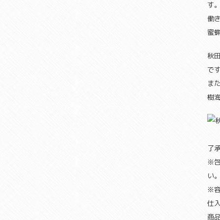
す
働
蜜
秋
で
ま
樹海
了
※
い
※
仕
商