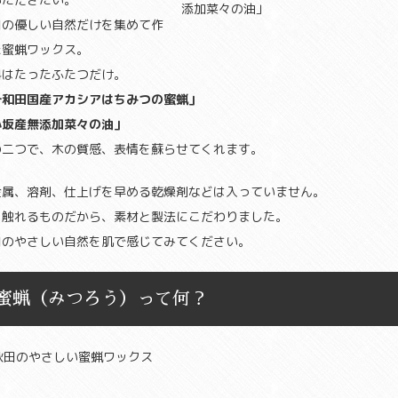
田の優しい自然だけを集めて作
た蜜蝋ワックス。
料はたったふたつだけ。
十和田国産アカシアはちみつの蜜蝋」
小坂産無添加菜々の油」
の二つで、木の質感、表情を蘇らせてくれます。
金属、溶剤、仕上げを早める乾燥剤などは入っていません。
日触れるものだから、素材と製法にこだわりました。
田のやさしい自然を肌で感じてみてください。
蜜蝋（みつろう）って何？