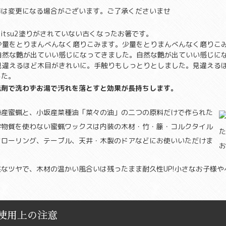
器は変更になる場合がございます。ご了承くださいませ
塗りがされていない古くなったお箸です。
少量をとりまんべんなく磨りこ
自然な艶が出ていい感じに
見違える
した。
洗剤で洗わずお湯で汚れを落とすと効果が長持ちします。
海産蜜蝋と、小坂産菜種油「菜々の油」の二つの原料だけで作られた
学物質を使わない蜜蝋ワックスは内装の木材・竹・籐・コルクタイル
フローリング、テーブル、天井・木製のドアなどにお使いいただけま
。
然なツヤで、木材の温かい風合いは残ったまま耐久性UP!小さなお子様
。
使用上の注意