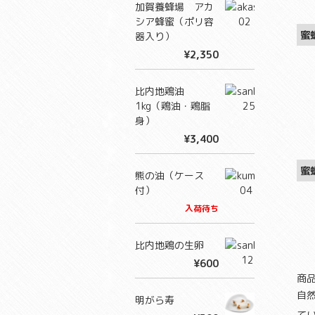
加賀養蜂場 アカ
シア蜂蜜（ポリ容
蜜
器入り）
¥2,350
比内地鶏油
1kg（鶏油・鶏脂
身）
¥3,400
蜜
熊の油（ケース
付）
入荷待ち
比内地鶏の生卵
¥600
商
自
明がら寿
て