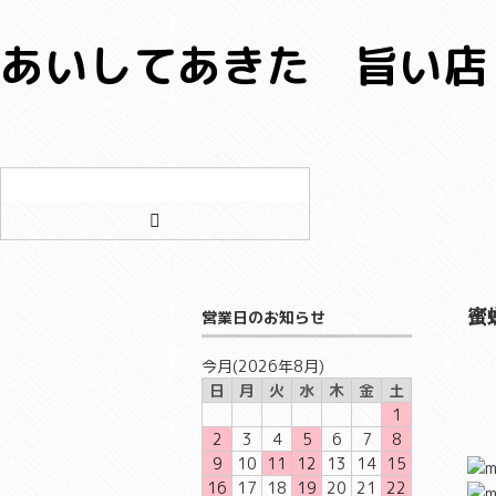
あいしてあきた 旨い店
ゲ
ロ
新
ス
グ
規
ト
イ
会
ン
員
登
録
営業日のお知らせ
蜜
今月(2026年8月)
日
月
火
水
木
金
土
1
2
3
4
5
6
7
8
9
10
11
12
13
14
15
16
17
18
19
20
21
22