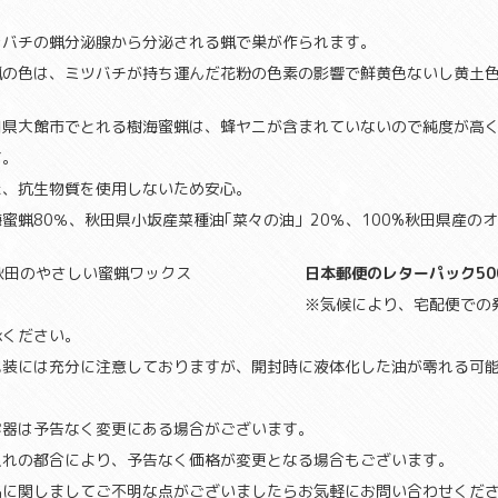
。
きバチの蝋分泌腺から分泌される蝋で巣が作られます。
蝋の色は、ミツバチが持ち運んだ花粉の色素の影響で鮮黄色ないし黄土
田県大館市でとれる樹海蜜蝋は、蜂ヤニが含まれていないので純度が高
す。
た、抗生物質を使用しないため安心。
蜜蝋80％、
秋田県小坂産菜種油｢菜々の油」
20％、100%秋田県産
日本郵便のレターパック5
※気候により、宅配便での
承ください。
包装には充分に注意しておりますが、開封時に液体化した油が零れる可
。
容器は予告なく変更にある場合がございます。
入れの都合により、予告なく価格が変更となる場合もございます。
品に関しましてご不明な点がございましたらお気軽にお問い合わせくだ