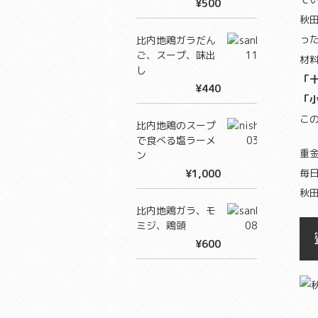
¥500
秋
っ
比内地鶏ガラだん
ご、スープ、味出
材
し
「
¥440
「
こ
比内地鶏のスープ
で食べる塩ラーメ
重
ン
毎
¥1,000
秋
比内地鶏ガラ、モ
ミジ、鶏頭
¥600