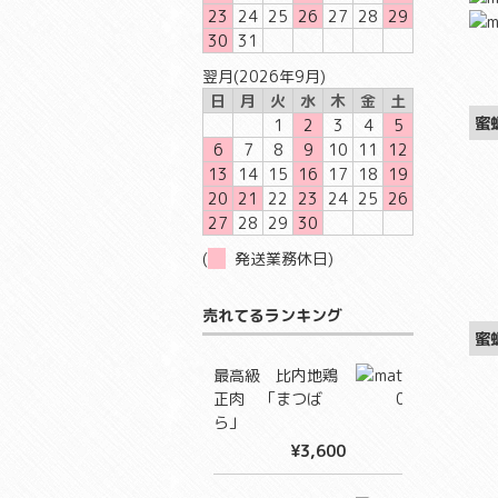
23
24
25
26
27
28
29
30
31
翌月(2026年9月)
日
月
火
水
木
金
土
蜜
1
2
3
4
5
6
7
8
9
10
11
12
13
14
15
16
17
18
19
20
21
22
23
24
25
26
27
28
29
30
(
発送業務休日)
売れてるランキング
蜜
最高級 比内地鶏
正肉 「まつば
ら」
¥3,600