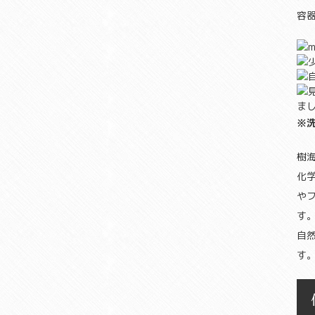
容
ま
※
樹
化
や
す
自
す