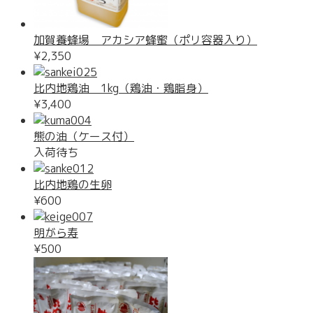
加賀養蜂場 アカシア蜂蜜（ポリ容器入り）
¥2,350
比内地鶏油 1kg（鶏油・鶏脂身）
¥3,400
熊の油（ケース付）
入荷待ち
比内地鶏の生卵
¥600
明がら寿
¥500