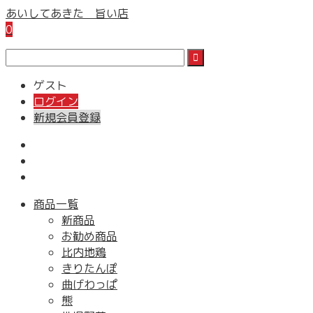
あいしてあきた 旨い店
0
ゲスト
ログイン
新規会員登録
商品一覧
新商品
お勧め商品
比内地鶏
きりたんぽ
曲げわっぱ
熊