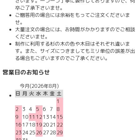
ざいます。一つ一つ丁寧に製作しておりますので、何
卒ご了承下さいませ。
ご贈答用の場合には余裕をもってご注文くださいま
せ。
大量注文の場合には、お時間がかかりますのでご相談
くださいませ。
制作に利用する杉の木の色や木目はそれぞれ違いま
す。また、サイズにつきましてもミリ単位の誤差が出
る場合もございますのでご了承ください。
営業日のお知らせ
今月(2026年8月)
日
月
火
水
木
金
土
1
2
3
4
5
6
7
8
9
10
11
12
13
14
15
16
17
18
19
20
21
22
23
24
25
26
27
28
29