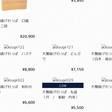
¥3,850
館曲げわっぱ 口福
 二段
¥20,900
館曲げわっぱ バスケ
大館曲げわっぱ どんぶ
大館曲げわっ
ト
り
（白木・高台
¥8,800
¥7,150
Low
館曲げわっぱ 和杉の
大館曲げわっ
膳
大館曲げわっぱ 丸盆
（尺 / 紫紺・内朱）
¥6,600
¥5,500