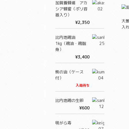
加賀養蜂場 アカ
シア蜂蜜（ポリ容
器入り）
大
¥2,350
入
比内地鶏油
1kg（鶏油・鶏脂
身）
¥3,400
熊の油（ケース
付）
入荷待ち
比内地鶏の生卵
¥600
明がら寿