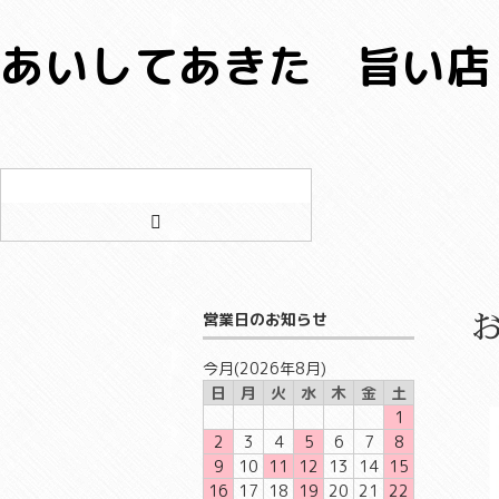
あいしてあきた 旨い店
ゲ
ロ
新
ス
グ
規
ト
イ
会
ン
員
登
録
営業日のお知らせ
今月(2026年8月)
日
月
火
水
木
金
土
1
2
3
4
5
6
7
8
9
10
11
12
13
14
15
16
17
18
19
20
21
22