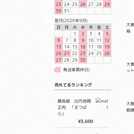
23
24
25
26
27
28
29
30
31
翌月(2026年9月)
大
日
月
火
水
木
金
土
箱
1
2
3
4
5
6
7
8
9
10
11
12
13
14
15
16
17
18
19
20
21
22
23
24
25
26
27
28
29
30
大
(
発送業務休日)
ッ
売れてるランキング
最高級 比内地鶏
大
正肉 「まつば
板
ら」
¥3,600