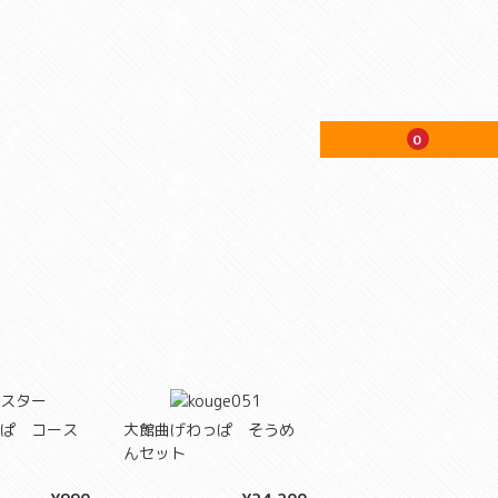
0
ぱ コース
大館曲げわっぱ そうめ
んセット