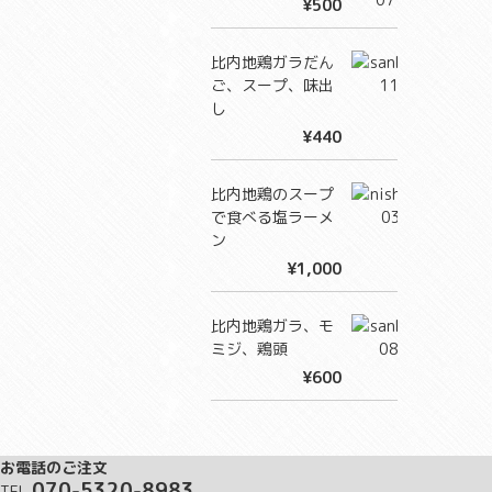
¥500
比内地鶏ガラだん
ご、スープ、味出
し
¥440
比内地鶏のスープ
で食べる塩ラーメ
ン
¥1,000
比内地鶏ガラ、モ
ミジ、鶏頭
¥600
お電話のご注文
070-5320-8983
TEL