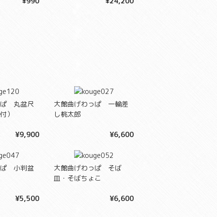
¥990
¥24,200
ぱ 丸盆尺
大館曲げわっぱ 一輪差
付）
し桃太郎
¥9,900
¥6,600
ぱ 小判盆
大館曲げわっぱ そば
皿・そばちょこ
¥5,500
¥6,600