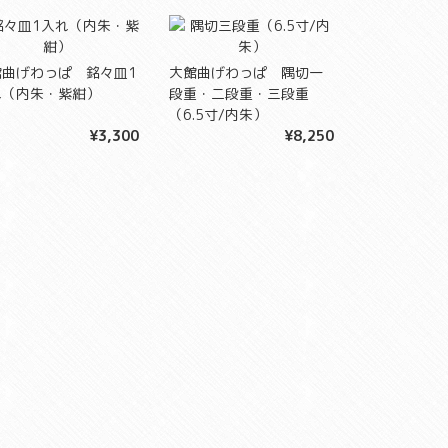
館曲げわっぱ 銘々皿1
大館曲げわっぱ 隅切一
れ（内朱・紫紺）
段重・二段重・三段重
（6.5寸/内朱）
¥3,300
¥8,250