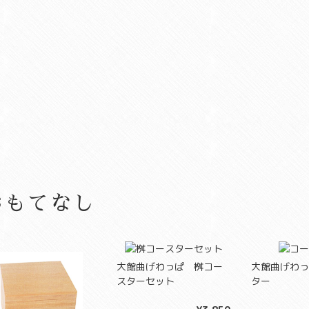
おもてなし
大館曲げわっぱ 桝コー
大館曲げわっ
スターセット
ター