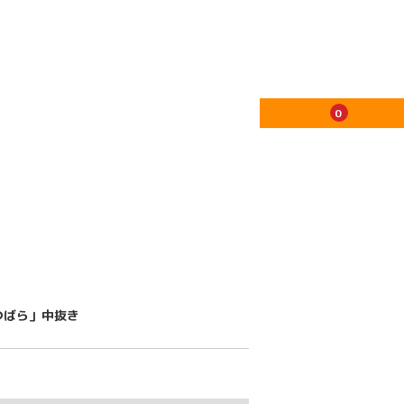
0
つばら」中抜き