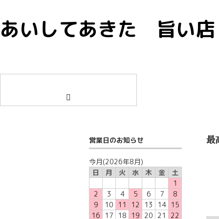
あいしてあきた 旨い店
ゲ
ロ
新
ス
グ
規
ト
イ
会
ン
員
登
録
営業日のお知らせ
最
今月(2026年8月)
日
月
火
水
木
金
土
1
2
3
4
5
6
7
8
9
10
11
12
13
14
15
16
17
18
19
20
21
22