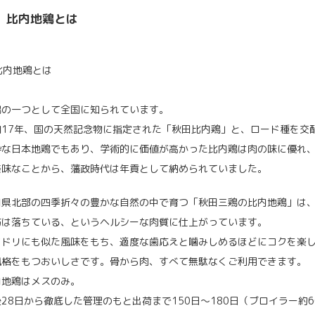
比内地鶏とは
鶏の一つとして全国に知られています。
和17年、国の天然記念物に指定された「秋田比内鶏」と、ロード種を交
粋な日本地鶏でもあり、学術的に価値が高かった比内鶏は肉の味に優れ
美味なことから、藩政時代は年貢として納められていました。
田県北部の四季折々の豊かな自然の中で育つ「秋田三鶏の比内地鶏」は
肪は落ちている、というヘルシーな肉質に仕上がっています。
マドリにも似た風味をもち、適度な歯応えと噛みしめるほどにコクを楽
風格をもつおいしさです。骨から肉、すべて無駄なくご利用できます。
内地鶏はメスのみ。
後28日から徹底した管理のもと出荷まで150日～180日（ブロイラー約