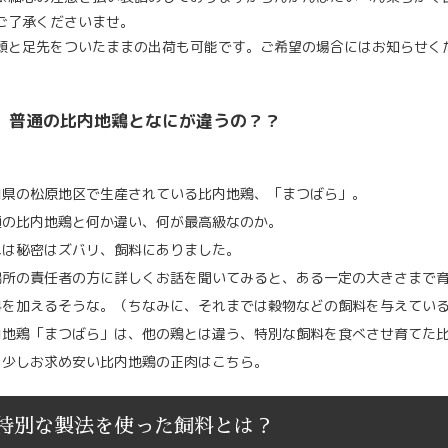
ご了承くださいませ。
頭と足先をついたままの出荷も可能です。ご希望の場合にはお知らせく
普通の比内地鶏となにが違うの？？
田県の松原地区で生産されている比内地鶏、「まつばら」。
通の比内地鶏と何か違い、何が最高級なのか。
れは秘密はズバリ、飼料にありました。
鶏所の責任者の方に詳しくお話を聞いてみると、ある一定の大きさまで
料を加えるそうな。（ちなみに、それまでは穀物などの飼料を与えてい
内地鶏「まつばら」は、他の鶏とは違う、特別な飼料を食べさせ育てた
う少しお求め安い比内地鶏の正肉はこちら。
特別な製法を使った飼料とは？