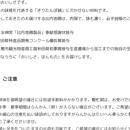
のおいしさです。
田の味覚を代表する「きりたんぽ鍋」に欠かせない材料です。
いしてあきたのお届けする比内地鶏は、肉厚で、味も濃く、必ず皆様の
明治神宮「比内地鶏製品」奉献感謝状授与
秋田県特産品開発コンクール優良賞授与
大館市観光物産商工展秋田県知事賞授与生産農場から加工までの独自の
鮮なうちに「おいしさ、ほんもの」をお届けします。
ご注意
解体を御希望の場合には別途手数料がかかります。繁忙期は、お受けで
冬季・夏季期間はらんかん（卵）が入らない場合がございます。ご希望
※細心の注意を払い袋詰めしておりますがらんかんはたいへん柔らかく
ご了承くださいませ。
頭と足先をついたままの出荷も可能です。ご希望の場合にはお知らせく