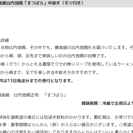
高級比内地鶏「まつばら」中抜き（モツ付き）
品詳細
田名物比内地鶏、その中でも、最高級の比内地鶏をお届けいたします。
肉から骨、頭、足先まで美味しいのが比内地鶏の自慢です。
の骨（ガラ）からとれる濃厚でクセの無いスープを使用しているラーメ
肉から骨まで、全てを楽しめる中抜きがおすすめです。
3月は13日発送分までの受付となります。
賞味期限：冷蔵で出荷日よ
解体を御希望の場合には別途手数料がかかります。繁忙期は、お受けで
冬季・夏季期間はらんかん（卵）が入らない場合がございます。ご希望
※細心の注意を払い袋詰めしておりますがらんかんはたいへん柔らかく