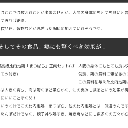
れはここでは教えることが出来ませんが、人間の身体にもとても良いと
いてみれば納得。
の食品を、穀物などが混ざった飼料に加えているそうです。
そしてその食品、鶏にも驚くべき効果が！
人間の身体にもとても良い
勿論、鶏の飼料に雑ぜるの
この飼料を与えた比内地鶏
体は大きく育ち、肉は驚くほど柔らかく、油の臭みも減るという効果が
さにいいことずくめ！
、いうわけでこの比内地鶏「まつばら」他の比内地鶏とは一味違うんで
りたんぽだけでなく、親子丼や鶏すき、焼き鳥などにも数多くの方々か