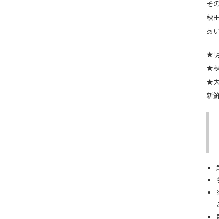
そ
秋
あ
★
★
★
新