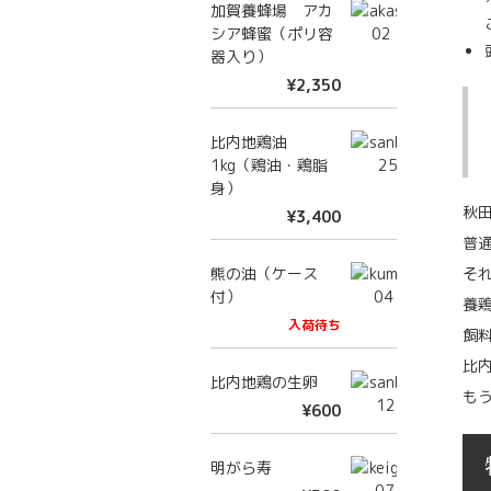
加賀養蜂場 アカ
シア蜂蜜（ポリ容
器入り）
¥2,350
比内地鶏油
1kg（鶏油・鶏脂
身）
秋
¥3,400
普
熊の油（ケース
そ
付）
養
入荷待ち
飼
比
比内地鶏の生卵
も
¥600
明がら寿