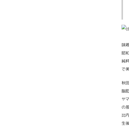
味
昭
純
で
秋
脂
ヤ
の
比
生