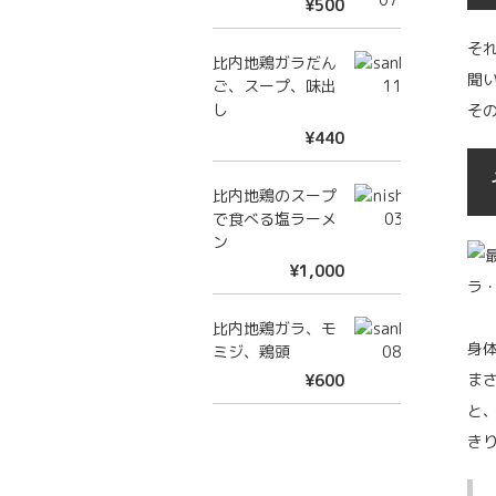
¥500
そ
比内地鶏ガラだん
聞
ご、スープ、味出
し
そ
¥440
比内地鶏のスープ
で食べる塩ラーメ
ン
¥1,000
比内地鶏ガラ、モ
身
ミジ、鶏頭
ま
¥600
と
き