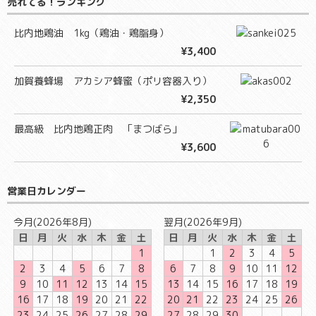
売れてる！ランキング
比内地鶏油 1kg（鶏油・鶏脂身）
¥3,400
加賀養蜂場 アカシア蜂蜜（ポリ容器入り）
¥2,350
最高級 比内地鶏正肉 「まつばら」
¥3,600
営業日カレンダー
今月(2026年8月)
翌月(2026年9月)
日
月
火
水
木
金
土
日
月
火
水
木
金
土
1
1
2
3
4
5
2
3
4
5
6
7
8
6
7
8
9
10
11
12
9
10
11
12
13
14
15
13
14
15
16
17
18
19
16
17
18
19
20
21
22
20
21
22
23
24
25
26
23
24
25
26
27
28
29
27
28
29
30